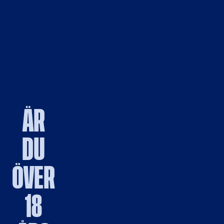
ÄR
DU
ÖVER
18