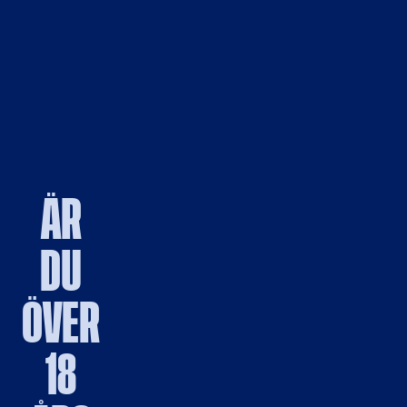
ÄR
DU
ÖVER
18